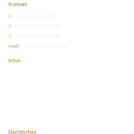
Kontakt
+49 (0 62 61) - 28 06
+49 (0172) - 3 08 27 91
+49 (0 62 61) - 1 87 06
info@tremmel-zimmerei.de
Infos
Firma
Kontakt
Aktuelles
Projektanfrage
Rechtliches