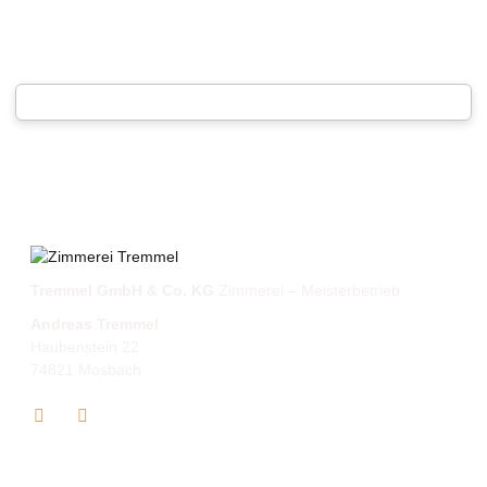
Tremmel GmbH & Co. KG
Zimmerei – Meisterbetrieb
Andreas Tremmel
Haubenstein 22
74821 Mosbach