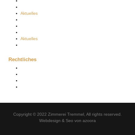
Firma
Kontakt
Aktuelles
Projektanfrage
Firma
Kontakt
Aktuelles
Projektanfrage
Rechtliches
Impressum
Datenschutzerklärung
Impressum
Datenschutzerklärung
Copyright © 2022
Zimmerei Tremmel
, All rights reserved.
Webdesign & Seo von azoora