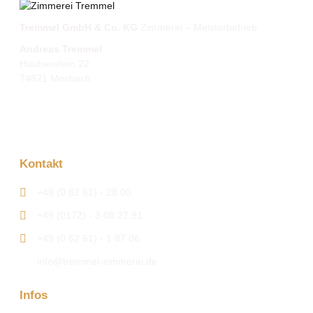
Tremmel GmbH & Co. KG
Zimmerei – Meisterbetrieb
Andreas Tremmel
Haubenstein 22
74821 Mosbach
Kontakt
+49 (0 62 61) - 28 06
+49 (0172) - 3 08 27 91
+49 (0 62 61) - 1 87 06
info@tremmel-zimmerei.de
Infos