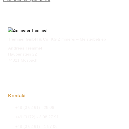
Tremmel GmbH & Co. KG
Zimmerei – Meisterbetrieb
Andreas Tremmel
Haubenstein 22
74821 Mosbach
Kontakt
+49 (0 62 61) - 28 06
+49 (0172) - 3 08 27 91
+49 (0 62 61) - 1 87 06