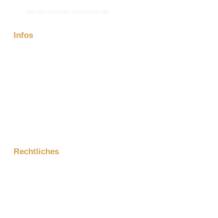
info@tremmel-zimmerei.de
Infos
Firma
Kontakt
Aktuelles
Projektanfrage
Rechtliches
Impressum
Datenschutzerklärung