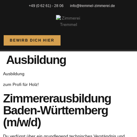
+49 (0 62 61) - 28 06
info@tremmel-zimmerei.de
BEWIRB DICH HIER
Ausbildung
Ausbildung
zum Profi für Holz!
Zimmererausbildung
Baden-Württemberg
(m/w/d)
Du verfügst über ein grundlegend technisches Verständnis und