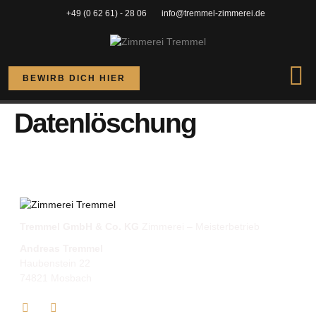
+49 (0 62 61) - 28 06
info@tremmel-zimmerei.de
BEWIRB DICH HIER
Datenlöschung
Tremmel GmbH & Co. KG
Zimmerei – Meisterbetrieb
Andreas Tremmel
Haubenstein 22
74821 Mosbach