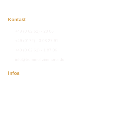
Kontakt
+49 (0 62 61) - 28 06
+49 (0172) - 3 08 27 91
+49 (0 62 61) - 1 87 06
info@tremmel-zimmerei.de
Infos
Firma
Kontakt
Aktuelles
Projektanfrage