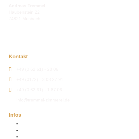
Andreas Tremmel
Haubenstein 22
74821 Mosbach
Kontakt
+49 (0 62 61) - 28 06
+49 (0172) - 3 08 27 91
+49 (0 62 61) - 1 87 06
info@tremmel-zimmerei.de
Infos
Firma
Kontakt
Aktuelles