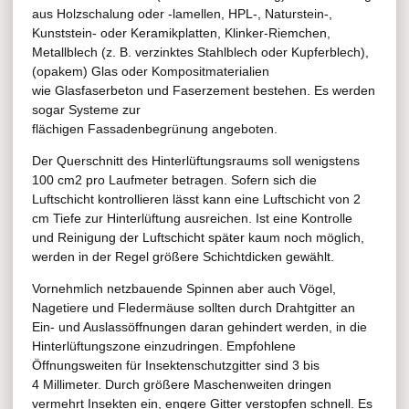
aus Holzschalung oder -lamellen, HPL-, Naturstein-,
Kunststein- oder Keramikplatten, Klinker-Riemchen,
Metallblech (z. B. verzinktes Stahlblech oder Kupferblech),
(opakem) Glas oder Kompositmaterialien
wie Glasfaserbeton und Faserzement bestehen. Es werden
sogar Systeme zur
flächigen Fassadenbegrünung angeboten.
Der Querschnitt des Hinterlüftungsraums soll wenigstens
100 cm2 pro Laufmeter betragen. Sofern sich die
Luftschicht kontrollieren lässt kann eine Luftschicht von 2
cm Tiefe zur Hinterlüftung ausreichen. Ist eine Kontrolle
und Reinigung der Luftschicht später kaum noch möglich,
werden in der Regel größere Schichtdicken gewählt.
Vornehmlich netzbauende Spinnen aber auch Vögel,
Nagetiere und Fledermäuse sollten durch Drahtgitter an
Ein- und Auslassöffnungen daran gehindert werden, in die
Hinterlüftungszone einzudringen. Empfohlene
Öffnungsweiten für Insektenschutzgitter sind 3 bis
4 Millimeter. Durch größere Maschenweiten dringen
vermehrt Insekten ein, engere Gitter verstopfen schnell. Es