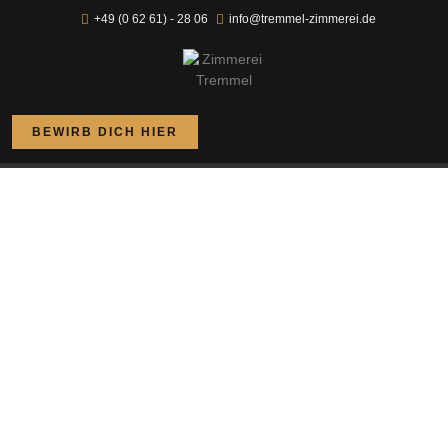
+49 (0 62 61) - 28 06
info@tremmel-zimmerei.de
BEWIRB DICH HIER
Fassadenverkleidungen –
das Gesicht des Hauses