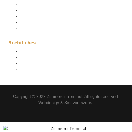
Projektanfrage
Firma
Kontakt
Aktuelles
Projektanfrage
Rechtliches
Impressum
Datenschutzerklärung
Impressum
Datenschutzerklärung
Copyright © 2022
Zimmerei Tremmel
, All rights reserved.
Webdesign & Seo von azoora