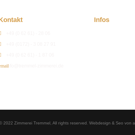
Kontakt
Infos
Firma
+49 (0 62 61) - 28 06
+49 (0172) - 3 08 27 91
Kontakt
+49 (0 62 61) - 1 87 06
Aktuelles
info@tremmel-zimmerei.de
Projektanfrage
 © 2022
Zimmerei Tremmel
, All rights reserved.
Webdesign & Seo von a