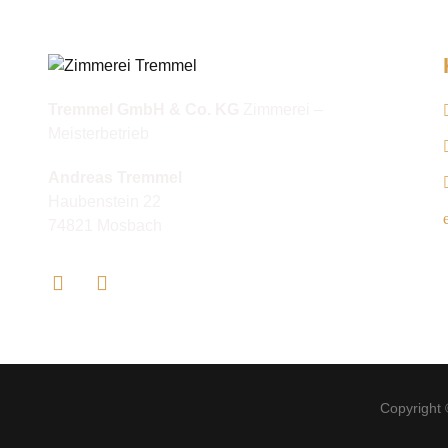
Tremmel GmbH & Co. KG
Zimmerei –
Meisterbetrieb
Andreas Tremmel
Haubenstein 22
74821 Mosbach
Copyright