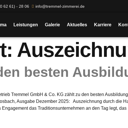
0 62 61) - 28 06
info@tremmel-zimmerei.de
rma
Leistungen
Galerie
Aktuelles
Karriere
Kont
t:
Auszeichn
den besten Ausbild
trieb Tremmel GmbH & Co. KG zählt zu den besten Ausbildungsb
t Mosbach, Ausgabe Dezember 2025: Auszeichnung durch die
Engagement das Traditionsunternehmen an den Tag legt, das b