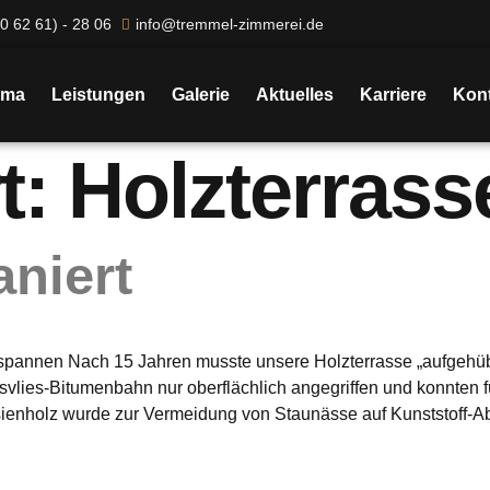
0 62 61) - 28 06
info@tremmel-zimmerei.de
rma
Leistungen
Galerie
Aktuelles
Karriere
Kont
t:
Holzterrass
aniert
Entspannen Nach 15 Jahren musste unsere Holzterrasse „aufgeh
svlies-Bitumenbahn nur oberflächlich angegriffen und konnten 
enholz wurde zur Vermeidung von Staunässe auf Kunststoff-Ab