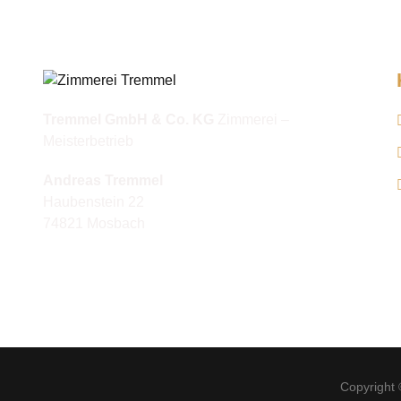
Tremmel GmbH & Co. KG
Zimmerei –
Meisterbetrieb
Andreas Tremmel
Haubenstein 22
74821 Mosbach
Copyright