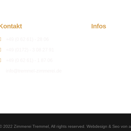
Kontakt
Infos
Firma
+49 (0 62 61) - 28 06
+49 (0172) - 3 08 27 91
Kontakt
+49 (0 62 61) - 1 87 06
Aktuelles
info@tremmel-zimmerei.de
Projektanfrage
 © 2022
Zimmerei Tremmel
, All rights reserved.
Webdesign & Seo von a