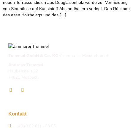
neuen Terrassendielen aus Douglasienholz wurde zur Vermeidung
von Staunässe auf Kunststoff-Abstandhaltern verlegt. Den Rückbau
des alten Holzbelags und des […]
Tremmel GmbH & Co. KG
Zimmerei – Meisterbetrieb
Andreas Tremmel
Haubenstein 22
74821 Mosbach
Kontakt
+49 (0 62 61) - 28 06