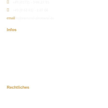
+49 (0172) - 3 08 27 91
+49 (0 62 61) - 1 87 06
info@tremmel-zimmerei.de
Infos
Firma
Kontakt
Aktuelles
Projektanfrage
Rechtliches
Impressum