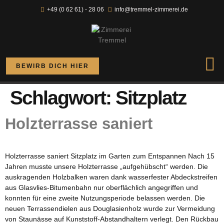
+49 (0 62 61) - 28 06
info@tremmel-zimmerei.de
BEWIRB DICH HIER
Schlagwort:
Sitzplatz
Holzterrasse saniert
Holzterrasse saniert Sitzplatz im Garten zum Entspannen Nach 15
Jahren musste unsere Holzterrasse „aufgehübscht“ werden. Die
auskragenden Holzbalken waren dank wasserfester Abdeckstreifen
aus Glasvlies-Bitumenbahn nur oberflächlich angegriffen und
konnten für eine zweite Nutzungsperiode belassen werden. Die
neuen Terrassendielen aus Douglasienholz wurde zur Vermeidung
von Staunässe auf Kunststoff-Abstandhaltern verlegt. Den Rückbau