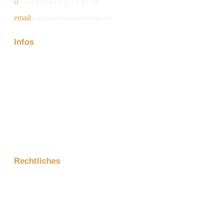
+49 (0 62 61) - 1 87 06
info@tremmel-zimmerei.de
Infos
Firma
Kontakt
Aktuelles
Projektanfrage
Rechtliches
Impressum
Datenschutzerklärung