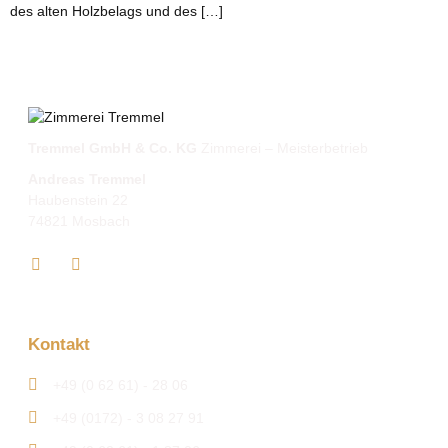
des alten Holzbelags und des […]
Tremmel GmbH & Co. KG
Zimmerei – Meisterbetrieb
Andreas Tremmel
Haubenstein 22
74821 Mosbach
Kontakt
+49 (0 62 61) - 28 06
+49 (0172) - 3 08 27 91