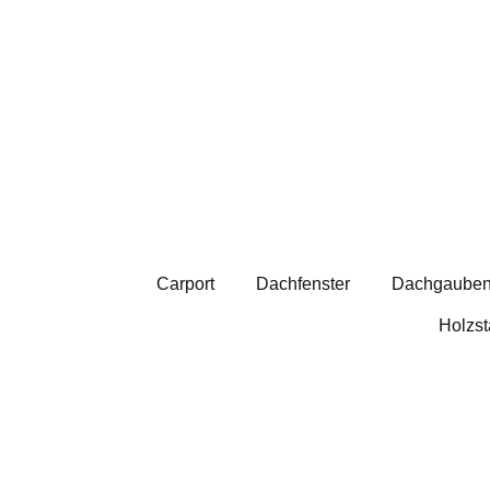
Carport
Dachfenster
Dachgaube
Holzs