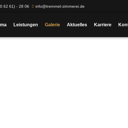
0 62 61) - 28 06
info@tremmel-zimmerei.de
rma
Leistungen
Galerie
Aktuelles
Karriere
Kont
Galerie