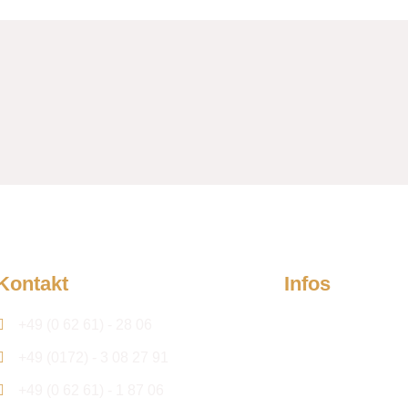
Kontakt
Infos
Firma
+49 (0 62 61) - 28 06
+49 (0172) - 3 08 27 91
Kontakt
+49 (0 62 61) - 1 87 06
Aktuelles