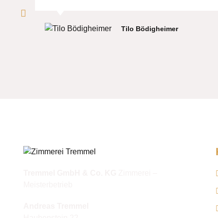
Tilo Bödigheimer​
Tremmel GmbH & Co. KG
Zimmerei –
Meisterbetrieb
Andreas Tremmel
Haubenstein 22