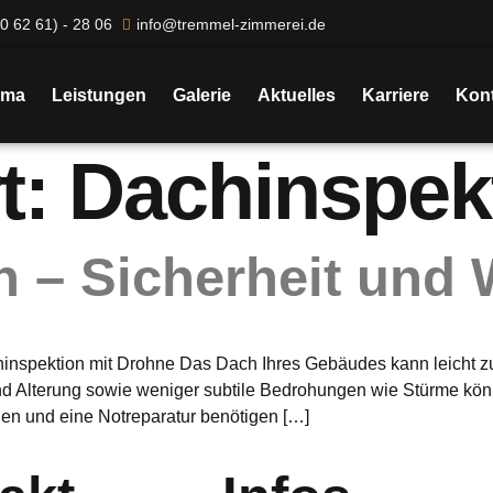
0 62 61) - 28 06
info@tremmel-zimmerei.de
rma
Leistungen
Galerie
Aktuelles
Karriere
Kont
t:
Dachinspek
 – Sicherheit und 
inspektion mit Drohne Das Dach Ihres Gebäudes kann leicht zu i
nd Alterung sowie weniger subtile Bedrohungen wie Stürme könn
en und eine Notreparatur benötigen […]