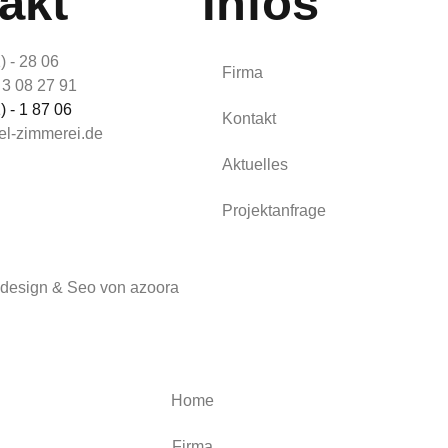
akt
Infos
) - 28 06
Firma
 3 08 27 91
) - 1 87 06
Kontakt
l-zimmerei.de
Aktuelles
Projektanfrage
esign & Seo von azoora
Home
Firma