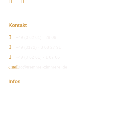
Kontakt
+49 (0 62 61) - 28 06
+49 (0172) - 3 08 27 91
+49 (0 62 61) - 1 87 06
info@tremmel-zimmerei.de
Infos
Firma
Kontakt
Aktuelles