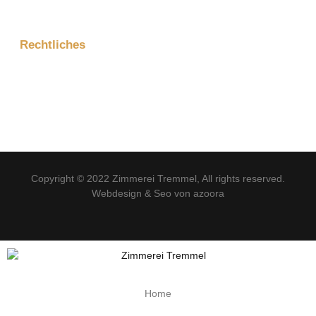
Projektanfrage
Rechtliches
Impressum
Datenschutzerklärung
Copyright © 2022
Zimmerei Tremmel
, All rights reserved.
Webdesign & Seo von azoora
Home